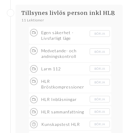
Tillsynes livlös person inkl HLR
11 Lektioner
Egen säkerhet -
BÖRJA
Livsfarligt läge
Medvetande- och
BÖRJA
andningskontroll
Larm 112
BÖRJA
HLR
BÖRJA
Bröstkompressioner
HLR Inblåsningar
BÖRJA
HLR sammanfattning
BÖRJA
Kunskapstest HLR
BÖRJA