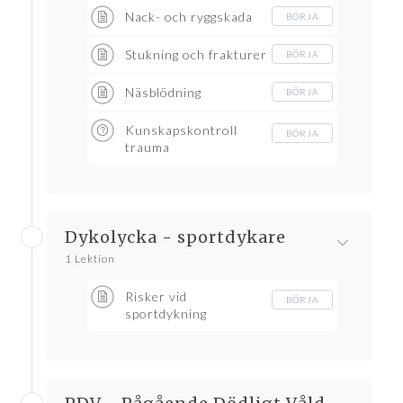
Nack- och ryggskada
BÖRJA
Stukning och frakturer
BÖRJA
Näsblödning
BÖRJA
Kunskapskontroll
BÖRJA
trauma
Dykolycka - sportdykare
1 Lektion
Risker vid
BÖRJA
sportdykning