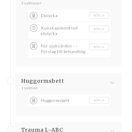
3 Lektioner
Elolycka
BÖRJA
Kunskapskontroll
BÖRJA
elolycka
För sjukvården - -
BÖRJA
Förslag till behandling
Huggormsbett
1 Lektion
Huggormsbett
BÖRJA
Trauma L-ABC