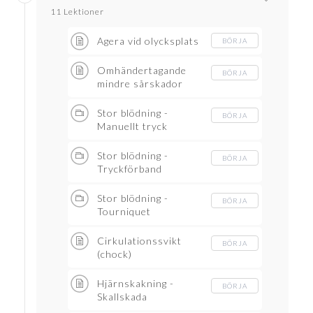
11 Lektioner
Agera vid olycksplats
BÖRJA
Omhändertagande
BÖRJA
mindre sårskador
Stor blödning -
BÖRJA
Manuellt tryck
Stor blödning -
BÖRJA
Tryckförband
Stor blödning -
BÖRJA
Tourniquet
Cirkulationssvikt
BÖRJA
(chock)
Hjärnskakning -
BÖRJA
Skallskada